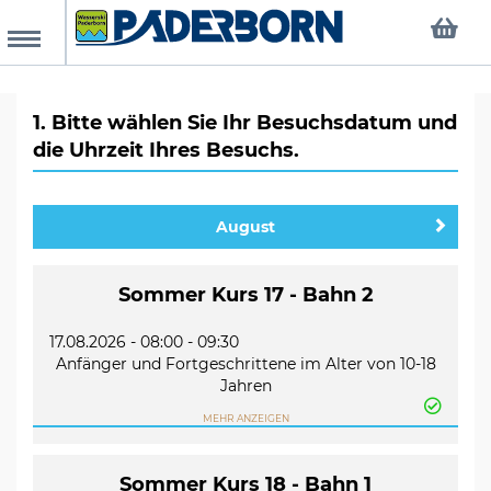
MENU
chungsanfrage
1. Bitte wählen Sie Ihr Besuchsdatum und
die Uhrzeit Ihres Besuchs.
r Homepage
August
anstaltungen
Sommer Kurs 17 - Bahn 2
ly Board
ienkurse
mbini-Kurse
fängerkurse
tscheine
17.08.2026 - 08:00 - 09:30
ie Termine
Anfänger und Fortgeschrittene im Alter von 10-18
Jahren
MEHR ANZEIGEN
htliches
inkl. Ski und Schwimmweste
Der Kurs findet findet 2 Wochen lang montags
bis donnerstags je 1,5h statt.
Sommer Kurs 18 - Bahn 1