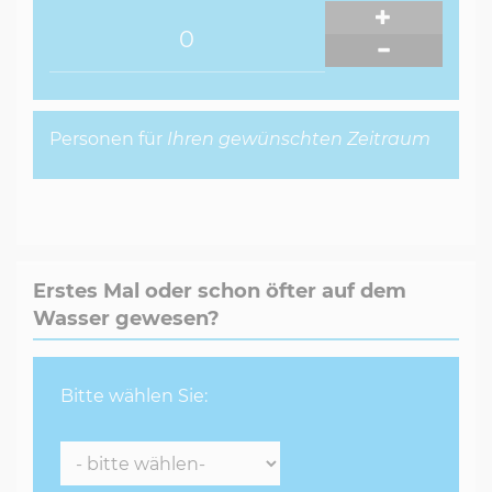
Easy Up Wakeboard: 5,- €
Expert Wakeboard: 5,- €
Pro-Board mit Helm 12,- €
Die Buchung ist verbindlich & nicht
stornierbar. Bitte sehen Sie, im Sinne aller
Personen für
Ihren gewünschten Zeitraum
Teilnehmer, von Anfragen zwecks Überbuchung
bereits ausgebuchter Kurse ab.
Erstes Mal oder schon öfter auf dem
Wasser gewesen?
Bitte wählen Sie: