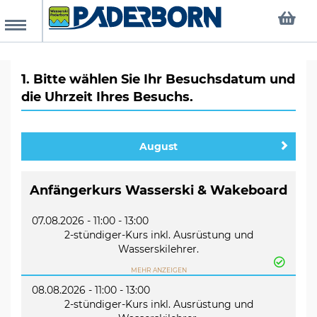
MENU
king request
1. Bitte wählen Sie Ihr Besuchsdatum und
die Uhrzeit Ihres Besuchs.
mepage
August
ents
Anfängerkurs Wasserski & Wakeboard
ly Board
ienkurse
mbini-Kurse
fängerkurse
upons
07.08.2026 - 11:00 - 13:00
ilable dates
2-stündiger-Kurs inkl. Ausrüstung und
Wasserskilehrer.
Der Kurs findet eine Stunde auf der 2-Mast-
MEHR ANZEIGEN
al
Übungsbahn statt, in der zweiten Stunde geht es
08.08.2026 - 11:00 - 13:00
unter Anleitung auf die große Bahn in den
2-stündiger-Kurs inkl. Ausrüstung und
öffentlichen Betrieb bei reduzierter